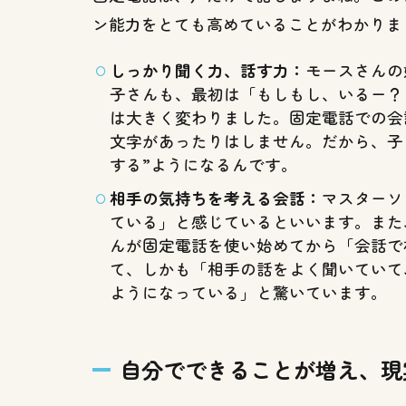
ホに
ン能力をとても高めていることがわかりま
「ハ
マ
る」
しっかり聞く力、話す力：
モースさんの
のを
子さんも、最初は「もしもし、いるー？
防
は大きく変わりました。固定電話での会
ぎ、
文字があったりはしません。だから、子
自分
する”ようになるんです。
のス
マホ
相手の気持ちを考える会話：
マスターソ
を持
ている」と感じているといいます。また
つ準
んが固定電話を使い始めてから「会話で
備が
て、しかも「相手の話をよく聞いていて
でき
ようになっている」と驚いています。
る！
4
固定
自分でできることが増え、現
電話
のち