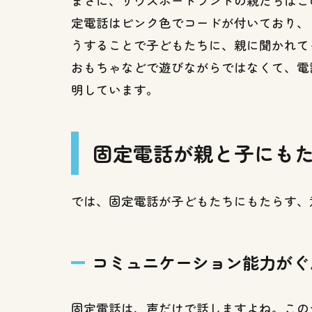
まさに、サウスポートランドの親たちはこ
び
る！
定電話はピンク色でコードが付いており、
うすることで子どもたちに、親に聞かれて
3.2
自分
おもちゃなどで遊びながらではなくて、電
でで
明しています。
きる
こと
が増
え、
固定電話が親と子にも
現実
の世
界で
では、固定電話が子どもたちにもたらす、
の交
流が
深ま
る！
コミュニケーション能力がぐ
3.3
スマ
固定電話は、声だけで話しますよね。この