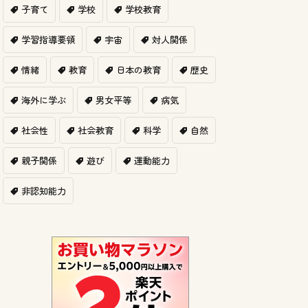
子育て
学校
学校教育
学習指導要領
宇宙
対人関係
情緒
教育
日本の教育
歴史
海外に学ぶ
男女平等
病気
社会性
社会教育
科学
自然
親子関係
遊び
運動能力
非認知能力