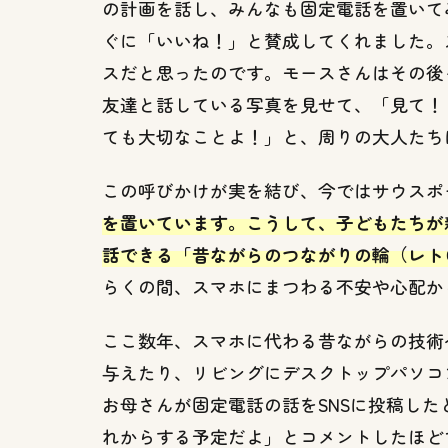
の計画を話し、みんなも固定電話を置いて
は？
ぐに「いいね！」と賛成してくれました。
2
スだと思ったのです。モースさんはその後
な
友達と話している写真を見せて、「見て！
ぜ、
「み
ても大切なことよ！」と、周りの大人たち
んな
で協
この呼びかけが実を結び、今ではサウスポ
力す
を置いています。こうして、子どもたちが
る」
こと
話できる「昔ながらのつながりの輪（レト
が重
らくの間、スマホにまつわる不安や心配か
要だ
った
ここ数年、スマホに代わる昔ながらの技術
の
か？
与えたり、リビングにデスクトップパソコ
3
お母さんが固定電話の話をSNSに投稿し
固定
れからする予定だよ」とコメントしたほど
電話