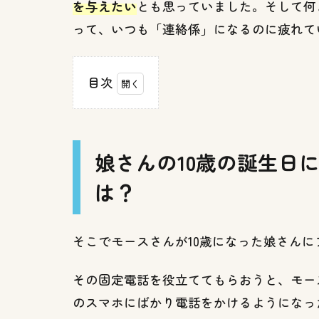
を与えたい
とも思っていました。そして何
って、いつも「連絡係」になるのに疲れて
目次
1
娘さ
んの
10歳
娘さんの10歳の誕生日
の誕
は？
生日
に贈
られ
た、
そこでモースさんが10歳になった娘さん
意外
なプ
その固定電話を役立ててもらおうと、モー
レゼ
のスマホにばかり電話をかけるようになっ
ント
と