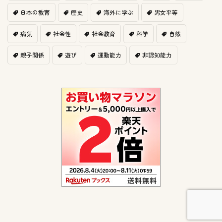
日本の教育
歴史
海外に学ぶ
男女平等
病気
社会性
社会教育
科学
自然
親子関係
遊び
運動能力
非認知能力