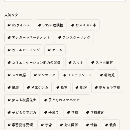
人気タグ
RSウイルス
SNSの危険性
おススメの本
アンガーマネージメント
アンスクーリング
ウェルビーイング
ゲーム
コミュニケーション能力の発達
スマホ
スマホ依存
スマホ脳
デンマーク
モンテッソーリ
乳幼児
健康
兄弟ゲンカ
動物
地理
夢みる小学校
夢みる校長先生
子どものスマホデビュー
子どもの学ぶ力
子育て
学校
学校教育
学習指導要領
宇宙
対人関係
情緒
教育